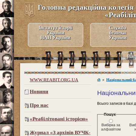
Головна редакційна колегія 
«Реабілі
Інститут історії
Служба
України
безпеки
НАН України
України
Нац
WWW.REABIT.ORG.UA
»
Національний б
Новини
Національни
Всього записів в базі 
Про нас
Пошук
«Реабілітовані історією»
Вибірка за
Виб
алфавітом
Журнал «З архівів ВУЧК-