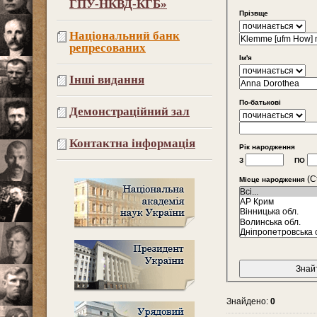
ГПУ-НКВД-КГБ»
Прізвще
Національний банк
репресованих
Ім'я
Інші видання
По-батькові
Демонстраційний зал
Контактна інформація
Рік народження
З
ПО
(Ct
Місце народження
Знайдено:
0