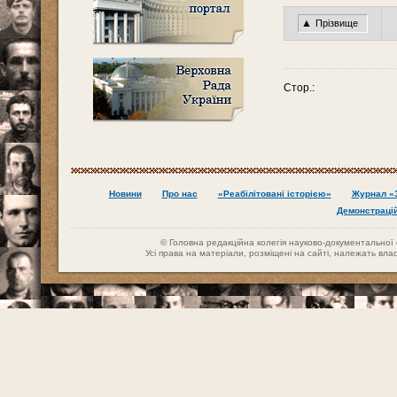
▲
Прізвище
Стор.:
Новини
Про нас
«Реабілітовані історією»
Журнал «З
Демонстраці
© Головна редакційна колегія науково-документальної се
Усі права на матеріали, розміщені на сайті, належать вл