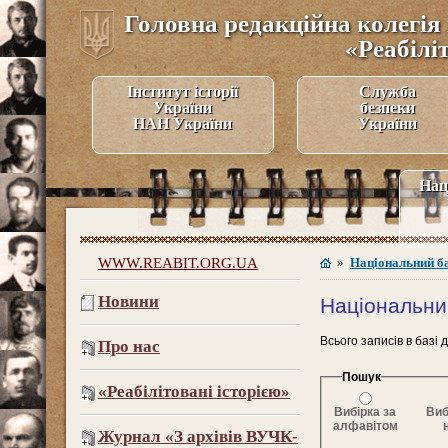
Головна редакційна колегія 
«Реабілі
Інститут історії
Служба
України
безпеки
НАН України
України
Нац
WWW.REABIT.ORG.UA
»
Національний б
Новини
Національни
Всього записів в базі 
Про нас
Пошук
«Реабілітовані історією»
Вибірка за
Виб
алфавітом
Журнал «З архівів ВУЧК-