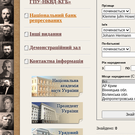
ГПУ-НКВД-КГБ»
Прізвще
Національний банк
репресованих
Ім'я
Інші видання
По-батькові
Демонстраційний зал
Контактна інформація
Рік народження
З
ПО
(Ct
Місце народження
Знайдено:
0