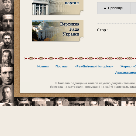
▲
Прізвище
Стор.:
Новини
Про нас
«Реабілітовані історією»
Журнал «З
Демонстраці
© Головна редакційна колегія науково-документальної се
Усі права на матеріали, розміщені на сайті, належать вл