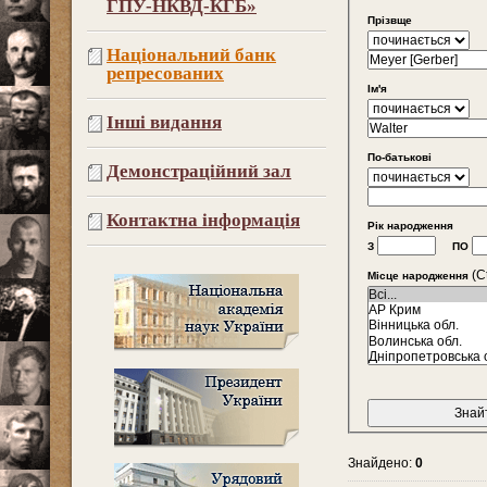
ГПУ-НКВД-КГБ»
Прізвще
Національний банк
репресованих
Ім'я
Інші видання
По-батькові
Демонстраційний зал
Контактна інформація
Рік народження
З
ПО
(Ct
Місце народження
Знайдено:
0