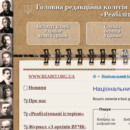
Головна редакційна колегія 
«Реабілі
Інститут історії
Служба
України
безпеки
НАН України
України
Нац
WWW.REABIT.ORG.UA
»
Національний б
Новини
Національни
Всього записів в базі 
Про нас
Пошук
«Реабілітовані історією»
Вибірка за
Виб
алфавітом
Журнал «З архівів ВУЧК-