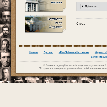
▲
Прізвище
Стор.:
Новини
Про нас
«Реабілітовані історією»
Журнал «З
Демонстраці
© Головна редакційна колегія науково-документальної се
Усі права на матеріали, розміщені на сайті, належать вл