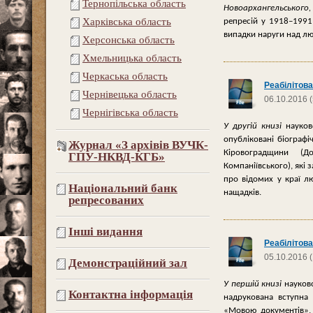
Тернопільська область
Новоархангельського
Харківська область
репрес
і
й у 1918–1991
випадки наруги над л
Херсонська область
Хмельницька область
Черкаська область
Реабілітова
Чернівецька область
06.10.2016 
Чернігівська область
У другій книзі
науково
опубліковані біографі
Журнал «З архівів ВУЧК-
Кіровоградщини (До
ГПУ-НКВД-КГБ»
Компаніївського), які
про відомих у краї л
Національний банк
нащадків.
репресованих
Інші видання
Реабілітова
05.10.2016 
Демонстраційний зал
У перш
і
й книз
і
науков
Контактна інформація
надру
кована вступна
«Мовою документ
і
в»,