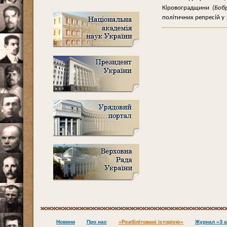
К
і
ровоградщини
(Боб
пол
і
тичних репрес
і
й у
Новини
Про нас
«Реабілітовані історією»
Журнал «З а