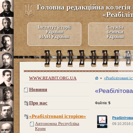
Головна редакційна колегія 
«Реабілі
Інститут історії
Служба
України
безпеки
НАН України
України
Нац
WWW.REABIT.ORG.UA
»
«Реабілітовані і
Новини
«Реабілітова
Про нас
Файлів:
5
«Реабілітовані історією»
Реабілітова
Автономна Республіка
09.10.2016 (
Крим