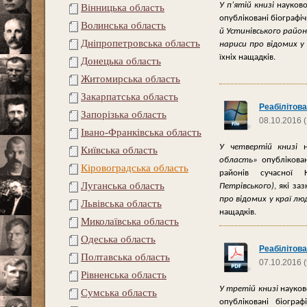
У п’ят
і
й кни
з
і
науково
Вінницька область
опубл
і
кован
і
б
і
ограф
і
ч
Волинська область
й Устин
і
вського райо
Дніпропетровська область
нариси про в
і
домих у
ї
хн
і
х нащадк
і
в.
Донецька область
Житомирська область
Закарпатська область
Реабілітова
Запорізька область
08.10.2016 
Івано-Франківська область
У четверт
і
й
книз
і
на
Київська область
область»
опубл
і
кова
Кіровоградська область
район
і
в сучасно
ї
Луганська область
Петр
і
вського)
, як
і
заз
про в
і
домих у кра
ї
лю
Львівська область
нащадк
і
в.
Миколаївська область
Одеська область
Реабілітова
Полтавська область
07.10.2016 (
Рівненська область
У трет
і
й
книз
і
науков
Сумська область
опубл
і
кован
і
б
і
ограф
і