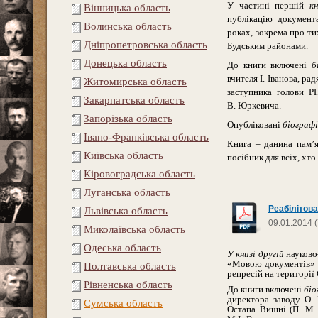
У частині першій
к
Вінницька область
публікацію документ
Волинська область
роках, зокрема про ти
Дніпропетровська область
Будським районами.
Донецька область
До книги включені
б
вчителя І. Іванова, р
Житомирська область
заступника голови Р
Закарпатська область
В. Юркевича.
Запорізька область
Опубліковані
біографі
Івано-Франківська область
Книга – данина пам’я
Київська область
посібник для всіх, хто
Кіровоградська область
Луганська область
Реабілітова
Львівська область
09.01.2014 
Миколаївська область
Одеська область
У книзі другій
науково-
«Мовою документів» о
Полтавська область
репресій на території 
Рівненська область
До книги включені
біо
директора заводу О. 
Сумська область
Остапа Вишні (П. М. 