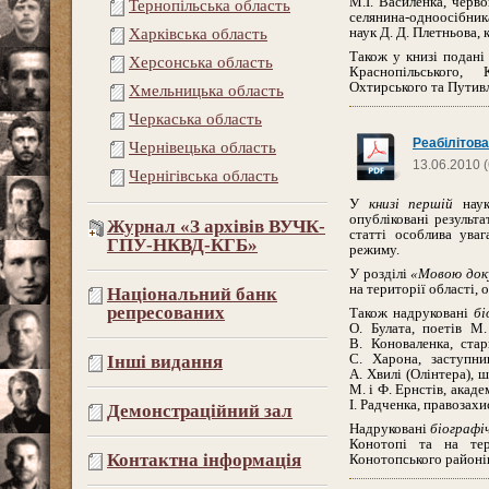
М.І. Василенка, черв
Тернопільська область
селянина-одноосібник
наук Д. Д. Плетньова, 
Харківська область
Також у книзі подан
Херсонська область
Краснопільського, 
Охтирського та Путивл
Хмельницька область
Черкаська область
Реабілітова
Чернівецька область
13.06.2010 
Чернігівська область
У
книзі першій
науко
опубліковані результ
Журнал «З архівів ВУЧК-
статті особлива ува
ГПУ-НКВД-КГБ»
режиму.
У розділі
«Мовою док
на території області,
Національний банк
репресованих
Також надруковані
бі
О. Булата, поетів М.
В. Коноваленка, ста
С. Харона,
заступн
Інші видання
А. Хвилі (Олінтера), 
М. і Ф. Ернстів, ака
І. Радченка, правозах
Демонстраційний зал
Надруковані
біографіч
Конотопі та на тери
Контактна інформація
Конотопського районів