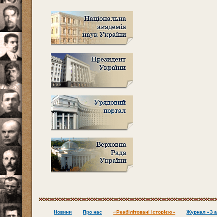
Новини
Про нас
«Реабілітовані історією»
Журнал «З а