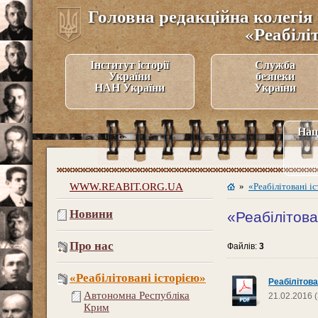
Головна редакційна колегія 
«Реабілі
Інститут історії
Служба
України
безпеки
НАН України
України
Нац
WWW.REABIT.ORG.UA
»
«Реабілітовані і
Новини
«Реабілітова
Про нас
Файлів:
3
«Реабілітовані історією»
Реабілітова
Автономна Республіка
21.02.2016 
Крим