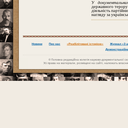
У
документальних
державного терору 
діяльність партійни
нагляду за українс
Новини
Про нас
«Реабілітовані історією»
Журнал «З а
Демонстраційн
© Головна редакційна колегія науково-документальної сері
Усі права на матеріали, розміщені на сайті, належать влас