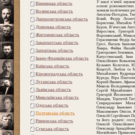
У книзі п’ятій
науково
Вінницька область
основі різноманітних
зазнали політичних ре
Волинська область
Анохіна-Погодіна, Т
Білий, Федір Леонт
Дніпропетровська область
Борисенко, Михайло 
Буров, В’ячеслав Ант
Донецька область
Виростков, Григорі
Житомирська область
Воронянський, Микола
Герасименко Федір Ан
Закарпатська область
Гресі, Василь Івано
Хмара, Файва Нахайм
Запорізька область
Григорович Земляков,
Капустянський, Іван
Івано-Франківська область
Олексійович Коваленк
Кузьмич Колотило, Ю
Київська область
Коцегуб, Любов та М
Михайлович Кудрицьк
Кіровоградська область
Куреда, Віра Платоні
Корній Якович, Афана
Луганська область
Микола Володимирови
Львівська область
Сергій Михайлович 
Григорій Йосипович
Миколаївська область
Мандик, Терентій Ти
Спиридонович Миха
Одеська область
Олександр Іванович 
Максимович Онісін, К
Полтавська область
Олексій Сергійович П
та його родичі: сес
Рівненська область
Олексій Олексійови
Олександр Аркадійови
Сумська область
Матвійович Примолен