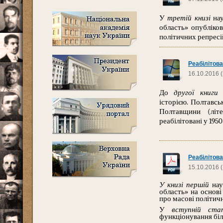
У
третій книзі
нау
область» опубліко
політичних репресій
Реабілітова
16.10.2016 
До
другої книги
П
історією. Полтавс
Полтавщини (літ
реабілітовані у 1950
Реабілітова
15.10.2016 
У книзі першій
наук
область»
на основі
про масові політичн
У
вступній ста
функціонування бі