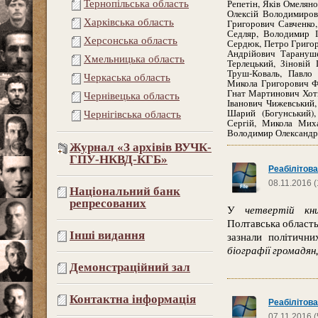
Репетін, Яків Омелян
Тернопільська область
Олексій Володимиров
Харківська область
Григорович Савченко,
Седляр, Володимир І
Херсонська область
Сердюк, Петро Григо
Андрійович Тарануше
Хмельницька область
Терлецький, Зіновій
Труш-Коваль, Павло
Черкаська область
Микола Григорович Фі
Гнат Мартинович Хотк
Чернівецька область
Іванович Чижевський,
Шарий (Богунський)
Чернігівська область
Сергій, Микола Мих
Володимир Олександр
Журнал «З архівів ВУЧК-
ГПУ-НКВД-КГБ»
Реабілітова
08.11.2016 (
Національний банк
репресованих
У
четвертій кни
Полтавська область»
Інші видання
зазнали політични
біографії громадян
Демонстраційний зал
Контактна інформація
Реабілітова
07.11.2016 (