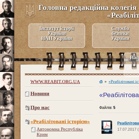
Головна редакційна колегія 
«Реабілі
Інститут історії
Служба
України
безпеки
НАН України
України
Нац
WWW.REABIT.ORG.UA
»
«Реабілітовані і
Новини
«Реабілітова
Про нас
Файлів:
5
«Реабілітовані історією»
Реабілітова
Автономна Республіка
17.07.2017 (
Крим